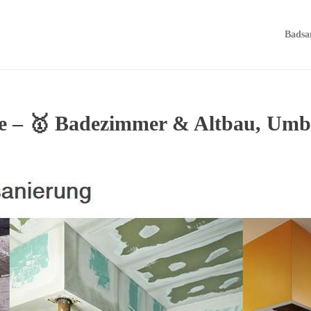
Badsa
 – 🥇 Badezimmer & Altbau, Umba